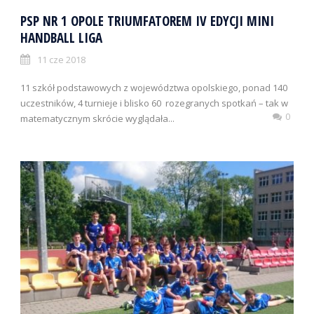
PSP NR 1 OPOLE TRIUMFATOREM IV EDYCJI MINI
HANDBALL LIGA
11 cze 2018
11 szkół podstawowych z województwa opolskiego, ponad 140
uczestników, 4 turnieje i blisko 60 rozegranych spotkań – tak w
0
matematycznym skrócie wyglądała...