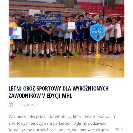
LETNI OBÓZ SPORTOWY DLA WYRÓŻNIONYCH
ZAWODNIKÓW V EDYCJI MHL
11 lip 2019
Za nami V edycja Mini Handball Ligi, która dostarczyła wielu
sportowych emocji, a na parkiecie mogliśmy podziwiać
0
fantastyczne parady bramkarskie, niesamowite akcje w...