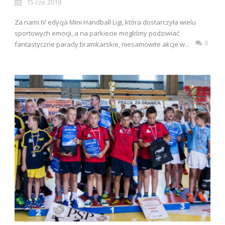
15 cze 2018
Za nami IV edycja Mini Handball Ligi, która dostarczyła wielu
sportowych emocji, a na parkiecie mogliśmy podziwiać
0
fantastyczne parady bramkarskie, niesamowite akcje w...