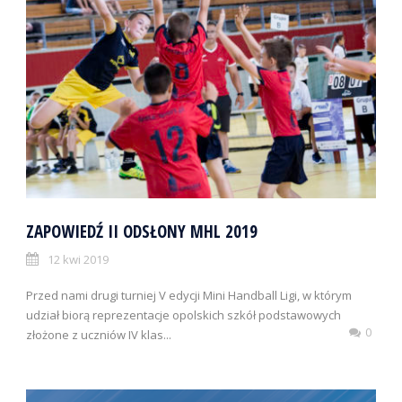
ZAPOWIEDŹ II ODSŁONY MHL 2019
12 kwi 2019
Przed nami drugi turniej V edycji Mini Handball Ligi, w którym
udział biorą reprezentacje opolskich szkół podstawowych
0
złożone z uczniów IV klas...