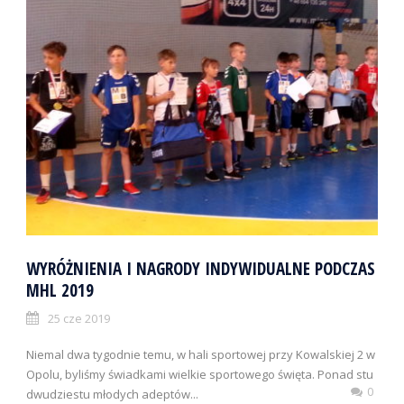
WYRÓŻNIENIA I NAGRODY INDYWIDUALNE PODCZAS
MHL 2019
25 cze 2019
Niemal dwa tygodnie temu, w hali sportowej przy Kowalskiej 2 w
Opolu, byliśmy świadkami wielkie sportowego święta. Ponad stu
0
dwudziestu młodych adeptów...