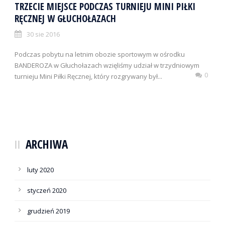
TRZECIE MIEJSCE PODCZAS TURNIEJU MINI PIŁKI
RĘCZNEJ W GŁUCHOŁAZACH
30 sie 2016
Podczas pobytu na letnim obozie sportowym w ośrodku
BANDEROZA w Głuchołazach wzięliśmy udział w trzydniowym
0
turnieju Mini Piłki Ręcznej, który rozgrywany był...
ARCHIWA
luty 2020
styczeń 2020
grudzień 2019