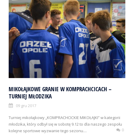
MIKOŁAJKOWE GRANIE W KOMPRACHCICACH –
TURNIEJ MŁODZIKA
09 gru 2017
Turniej mikołajkowy „KOMPRACHCICKIE MIKOŁAJKI” w kategorii
młodzika, który odbył się w sobotę 9.12 to dla naszego zespołu
0
kolejne sportowe wyzwanie tego sezonu....