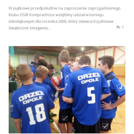
W piątkowe przedpołudnie na zaproszenie zaprzyjaźnionego
klubu OSiR Komprachcice wzięliśmy udział w turnieju
mikołajkowym dla rocznika 2005, który otwiera trzydniowe
0
świąteczne zmagania...