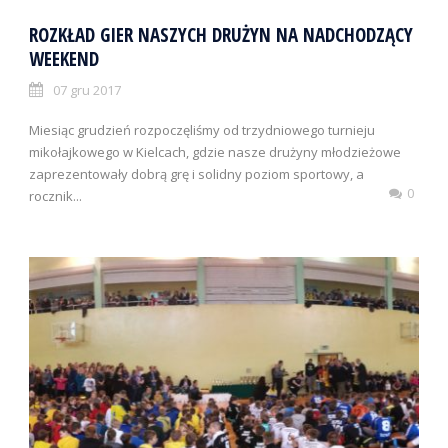
ROZKŁAD GIER NASZYCH DRUŻYN NA NADCHODZĄCY
WEEKEND
07 gru 2017
Miesiąc grudzień rozpoczęliśmy od trzydniowego turnieju
mikołajkowego w Kielcach, gdzie nasze drużyny młodzieżowe
zaprezentowały dobrą grę i solidny poziom sportowy, a
0
rocznik...