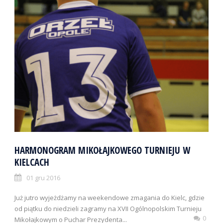
HARMONOGRAM MIKOŁAJKOWEGO TURNIEJU W
KIELCACH
01 gru 2016
Już jutro wyjeżdżamy na weekendowe zmagania do Kielc, gdzie
od piątku do niedzieli zagramy na XVII Ogólnopolskim Turnieju
0
Mikołajkowym o Puchar Prezydenta...