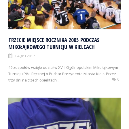
TRZECIE MIEJSCE ROCZNIKA 2005 PODCZAS
MIKOŁAJKOWEGO TURNIEJU W KIELCACH
04 gru 2017
49 zespołów wzięło udział w XVIII Ogólnopolskim Mikołajkowym
Turnieju Piłki Ręcznej o Puchar Prezydenta Miasta Kielc. Przez
0
trzy dni na trzech obiektach...