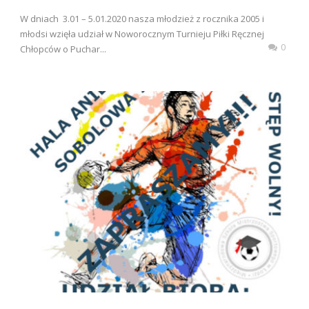
W dniach 3.01 – 5.01.2020 nasza młodzież z rocznika 2005 i
młodsi wzięła udział w Noworocznym Turnieju Piłki Ręcznej
0
Chłopców o Puchar...