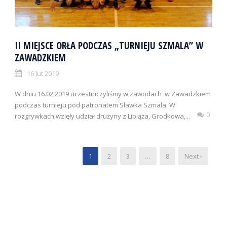
II MIEJSCE ORŁA PODCZAS „TURNIEJU SZMALA” W
ZAWADZKIEM
16 lut 2019
W dniu 16.02.2019 uczestniczyliśmy w zawodach w Zawadzkiem
podczas turnieju pod patronatem Sławka Szmala. W
0
rozgrywkach wzięły udział drużyny z Libiąża, Grodkowa,...
1
2
3
…
8
Next ›