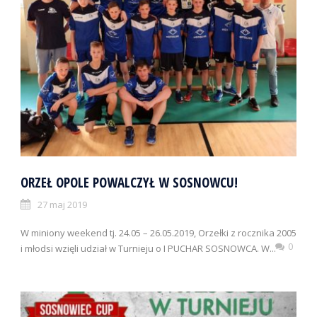
ORZEŁ OPOLE POWALCZYŁ W SOSNOWCU!
27 maj 2019
W miniony weekend tj. 24.05 – 26.05.2019, Orzełki z rocznika 2005
0
i młodsi wzięli udział w Turnieju o I PUCHAR SOSNOWCA. W...