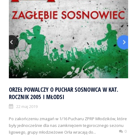
ORZEŁ POWALCZY O PUCHAR SOSNOWCA W KAT.
ROCZNIK 2005 I MŁODSI
22 maj 2019
Po zakończeniu zmagań w 1/16 Pucharu ZPRP Młodzików, które
były jednocześnie dla nas zamknięciem tegorocznego sezonu
0
ligowego, grupy młodzieżowe Orła wracają do...