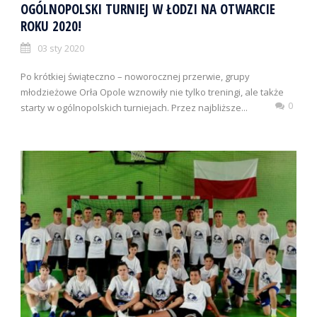
OGÓLNOPOLSKI TURNIEJ W ŁODZI NA OTWARCIE
ROKU 2020!
03 sty 2020
Po krótkiej świąteczno – noworocznej przerwie, grupy
młodzieżowe Orła Opole wznowiły nie tylko treningi, ale także
0
starty w ogólnopolskich turniejach. Przez najbliższe...