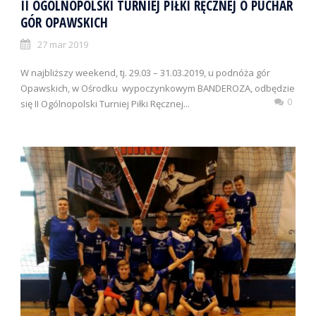
II OGÓLNOPOLSKI TURNIEJ PIŁKI RĘCZNEJ O PUCHAR
GÓR OPAWSKICH
27 mar 2019
W najbliższy weekend, tj. 29.03 – 31.03.2019, u podnóża gór
Opawskich, w Ośrodku wypoczynkowym BANDEROZA, odbędzie
0
się II Ogólnopolski Turniej Piłki Ręcznej...