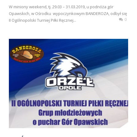
W miniony weekend, tj. 29.03 – 31.03.2019, u podnóża gór
Opawskich, w Ośrodku wypoczynkowym BANDEROZA, odbył się
0
II Ogólnopolski Turniej Piłki Ręcznej...