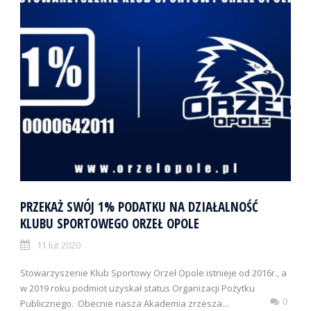
PRZEKAŻ SWÓJ 1️% PODATKU NA DZIAŁALNOŚĆ
KLUBU SPORTOWEGO ORZEŁ OPOLE
11 lut 2020
Stowarzyszenie Klub Sportowy Orzeł Opole istnieje od 2016r., a
w 2019 roku podmiot uzyskał status Organizacji Pożytku
0
Publicznego. Obecnie nasza Akademia zrzesza...