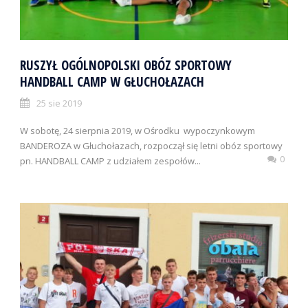
RUSZYŁ OGÓLNOPOLSKI OBÓZ SPORTOWY
HANDBALL CAMP W GŁUCHOŁAZACH
25 sie 2019
W sobotę, 24 sierpnia 2019, w Ośrodku wypoczynkowym
BANDEROZA w Głuchołazach, rozpoczął się letni obóz sportowy
0
pn. HANDBALL CAMP z udziałem zespołów...