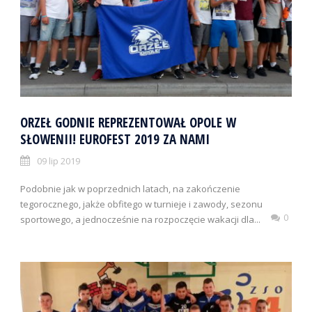
ORZEŁ GODNIE REPREZENTOWAŁ OPOLE W
SŁOWENII! EUROFEST 2019 ZA NAMI
09 lip 2019
Podobnie jak w poprzednich latach, na zakończenie
tegorocznego, jakże obfitego w turnieje i zawody, sezonu
0
sportowego, a jednocześnie na rozpoczęcie wakacji dla...