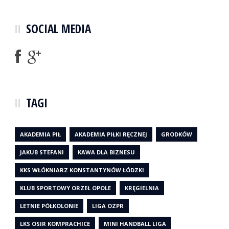
SOCIAL MEDIA
TAGI
AKADEMIA PIŁ
AKADEMIA PIŁKI RĘCZNEJ
GRODKÓW
JAKUB STEFANI
KAWA DLA BIZNESU
KKS WŁÓKNIARZ KONSTANTYNÓW ŁÓDZKI
KLUB SPORTOWY ORZEŁ OPOLE
KRĘGIELNIA
LETNIE PÓŁKOLONIE
LIGA OZPR
LKS OSIR KOMPRACHICE
MINI HANDBALL LIGA