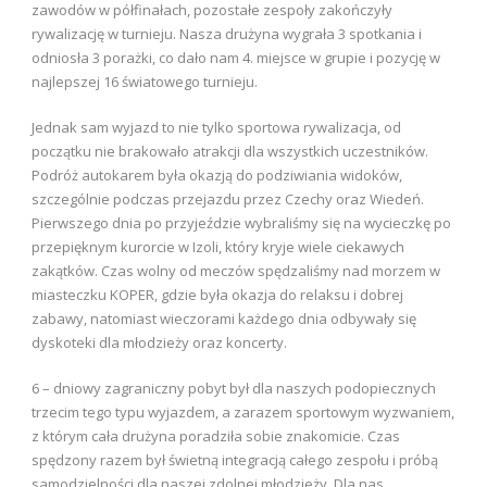
zawodów w półfinałach, pozostałe zespoły zakończyły
rywalizację w turnieju. Nasza drużyna wygrała 3 spotkania i
odniosła 3 porażki, co dało nam 4. miejsce w grupie i pozycję w
najlepszej 16 światowego turnieju.
Jednak sam wyjazd to nie tylko sportowa rywalizacja, od
początku nie brakowało atrakcji dla wszystkich uczestników.
Podróż autokarem była okazją do podziwiania widoków,
szczególnie podczas przejazdu przez Czechy oraz Wiedeń.
Pierwszego dnia po przyjeździe wybraliśmy się na wycieczkę po
przepięknym kurorcie w Izoli, który kryje wiele ciekawych
zakątków. Czas wolny od meczów spędzaliśmy nad morzem w
miasteczku KOPER, gdzie była okazja do relaksu i dobrej
zabawy, natomiast wieczorami każdego dnia odbywały się
dyskoteki dla młodzieży oraz koncerty.
6 – dniowy zagraniczny pobyt był dla naszych podopiecznych
trzecim tego typu wyjazdem, a zarazem sportowym wyzwaniem,
z którym cała drużyna poradziła sobie znakomicie. Czas
spędzony razem był świetną integracją całego zespołu i próbą
samodzielności dla naszej zdolnej młodzieży. Dla nas