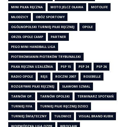
MINI PIŁKA RĘCZNA
MOTO JELCZ OŁAWA
MOTOLIFE
MŁODZICY
OBÓZ SPORTOWY
OGÓLNOPOLSKI TURNIEJ PIŁKI RĘCZNEJ
OPOLE
ORZEŁ OPOLE CAMP
PARTNER
PEGO MINI HANDBALL LIGA
PIOTRKOWIANIN PIOTRKÓW TRYBUNALSKI
PIŁKA RĘCZNA UZALEŻNIA
PSP 15
PSP 24
PSP 26
RADIO OPOLE
REJS
ROCZNI 2007
ROSEBELLE
ROZGRYWKI PIŁKI RĘCZNEJ
SŁAWOMI SZMAL
TARNÓW OP.
TARNÓW OPOLSKI
TERMINARZ SPOTKAŃ
TURNIEJ FIFA
TURNIEJ PIŁKI RĘCZNEJ DZIECI
TURNIEJ ŚWIĄTECZNY
TUŁOWICE
VISUAL BRAND KUBIK
WOJEWÓDZKA LIGA OZPR
WROCŁAW