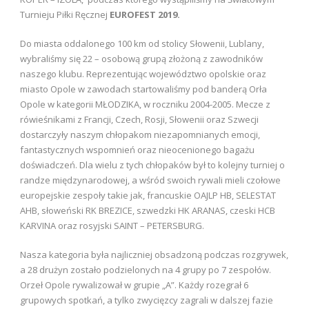
Turnieju Piłki Ręcznej
EUROFEST 2019.
Do miasta oddalonego 100 km od stolicy Słowenii, Lublany,
wybraliśmy się 22 – osobową grupą złożoną z zawodników
naszego klubu. Reprezentując województwo opolskie oraz
miasto Opole w zawodach startowaliśmy pod banderą Orła
Opole w kategorii MŁODZIKA, w roczniku 2004-2005. Mecze z
rówieśnikami z Francji, Czech, Rosji, Słowenii oraz Szwecji
dostarczyły naszym chłopakom niezapomnianych emocji,
fantastycznych wspomnień oraz nieocenionego bagażu
doświadczeń. Dla wielu z tych chłopaków był to kolejny turniej o
randze międzynarodowej, a wśród swoich rywali mieli czołowe
europejskie zespoły takie jak, francuskie OAJLP HB, SELESTAT
AHB, słoweński RK BREZICE, szwedzki HK ARANAS, czeski HCB
KARVINA oraz rosyjski SAINT – PETERSBURG.
Nasza kategoria była najliczniej obsadzoną podczas rozgrywek,
a 28 drużyn zostało podzielonych na 4 grupy po 7 zespołów.
Orzeł Opole rywalizował w grupie „A”. Każdy rozegrał 6
grupowych spotkań, a tylko zwycięzcy zagrali w dalszej fazie