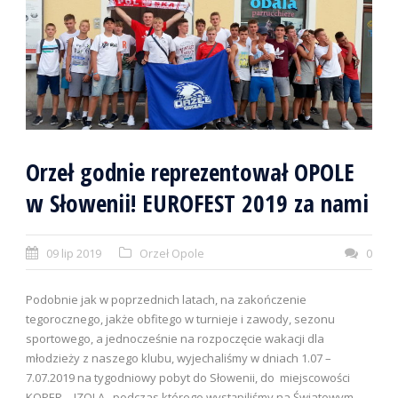
Orzeł godnie reprezentował OPOLE
w Słowenii! EUROFEST 2019 za nami
09 lip 2019
Orzeł Opole
0
Podobnie jak w poprzednich latach, na zakończenie
tegorocznego, jakże obfitego w turnieje i zawody, sezonu
sportowego, a jednocześnie na rozpoczęcie wakacji dla
młodzieży z naszego klubu, wyjechaliśmy w dniach 1.07 –
7.07.2019 na tygodniowy pobyt do Słowenii, do miejscowości
KOPER – IZOLA, podczas którego wystąpiliśmy na Światowym