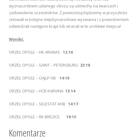
wyznacznikiem udanego obozu są uśmiechy na twarzach i
zadowolenie uczestników. Z pewnością będziemy w przyszłości
celowali w kolejne międzynarodowe wyzwania i z powodzeniem
odwiedzali następne kraje lub wracali w te urokliwe miejsca!
Wyniki:
ORZEŁ OPOLE – HK ARANAS
12:16
ORZEŁ OPOLE – SAINT – PETERSBURG
23:18
ORZEŁ OPOLE – OAJLP HB
14:10
ORZEŁ OPOLE – HCB KARVINA
13:14
ORZEŁ OPOLE – SELESTAT AHB
14:17
ORZEŁ OPOLE – RK BREZICE
19:15
Komentarze