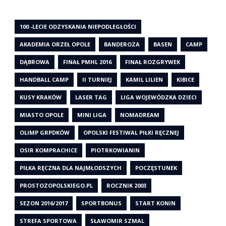
100 -LECIE ODZYSKANIA NIEPODLEGŁOŚCI
AKADEMIA ORZEŁ OPOLE
BANDEROZA
BASEN
CAMP
DĄBROWA
FINAŁ PMHL 2016
FINAŁ ROZGRYWEK
HANDBALL CAMP
II TURNIEJ
KAMIL LILIEN
KIBICE
KUSY KRAKÓW
LASER TAG
LIGA WOJEWÓDZKA DZIECI
MIASTO OPOLE
MINI LIGA
NOMADREAM
OLIMP GRPDKÓW
OPOLSKI FESTIWAL PIŁKI RĘCZNEJ
OSIR KOMPRACHICE
PIOTRKOWIANIN
PIŁKA RĘCZNA DLA NAJMŁODSZYCH
POCZĘSTUNEK
PROSTOZOPOLSKIEGO.PL
ROCZNIK 2003
SEZON 2016/2017
SPORTBONUS
START KONIN
STREFA SPORTOWA
SŁAWOMIR SZMAL