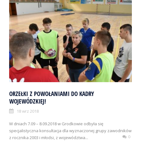
ORZEŁKI Z POWOŁANIAMI DO KADRY
WOJEWÓDZKIEJ!
18 wrz 2018
W dniach 7.09 – 8.09.2018 w Grodkowie odbyła się
specjalistyczna konsultacja dla wyznaczonej grupy zawodników
0
z rocznika 2003 i młodsi, z województwa...