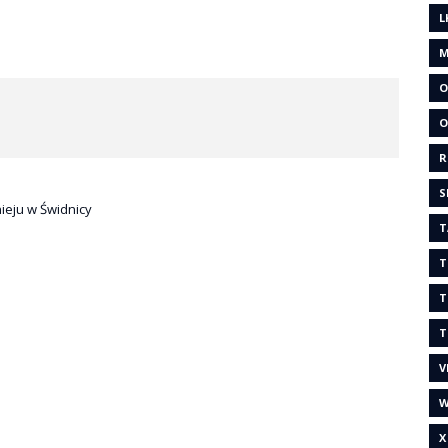
L
M
O
O
R
S
ieju w Świdnicy
T
T
T
T
V
W
X