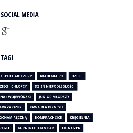
SOCIAL MEDIA
TAGI
/16 PUCHARU ZPRP
AKADEMIA PIŁ
DZIECI
ZIECI - CHŁOPCY
DZIEŃ NIEPODLEGŁOŚCI
INAŁ WOJEWÓDZKI
JUNIOR MŁODSZY
ADRZA OZPR
KAWA DLA BIZNESU
OCHAM RĘCZNĄ
KOMPRACHCICE
KRĘGIELNIA
RĘGLE
KURNIK CHICKEN BAR
LIGA OZPR