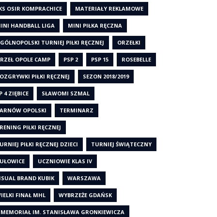
KS OSIR KOMPRACHICE
MATERIAŁY REKLAMOWE
INI HANDBALL LIGA
MINI PIŁKA RĘCZNA
GÓLNOPOLSKI TURNIEJ PIŁKI RĘCZNEJ
ORZEŁKI
RZEŁ OPOLE CAMP
PSP 2
PSP 15
ROSEBELLE
OZGRYWKI PIŁKI RĘCZNEJ
SEZON 2018/2019
P 4 ZIĘBICE
SŁAWOMI SZMAL
ARNÓW OPOLSKI
TERMINARZ
RENING PIŁKI RĘCZNEJ
URNIEJ PIŁKI RĘCZNEJ DZIECI
TURNIEJ ŚWIĄTECZNY
UŁOWICE
UCZNIOWIE KLAS IV
ISUAL BRAND KUBIK
WARSZAWA
IELKI FINAŁ MHL
WYBRZEŻE GDAŃSK
 MEMORIAŁ IM. STANISŁAWA GRONKIEWICZA