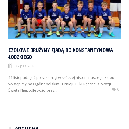
CZOŁOWE DRUŻYNY ZJADĄ DO KONSTANTYNOWA
ŁÓDZKIEGO
27 paź 2016
11 listopada już po raz drugi w krótkiej historii naszego klubu
wystąpimy na Ogólnopolskim Turnieju Piłki Ręcznej z okazji
0
Święta Niepodległości oraz...