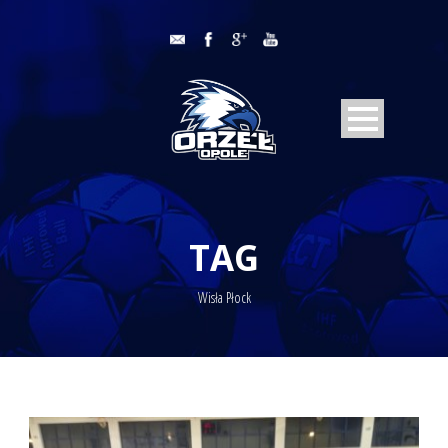
TAG
Wisła Płock