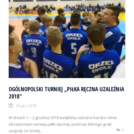
OGÓLNOPOLSKI TURNIEJ „PIŁKA RĘCZNA UZALEŻNIA
2018″
04 gru 2018
W dniach 1 – 2 grudnia 2018 wzięliśmy udział w bardzo silnie
obsadzonym turnieju piłki ręcznej, podczas którego grały
0
zespoły ze ścisłej...