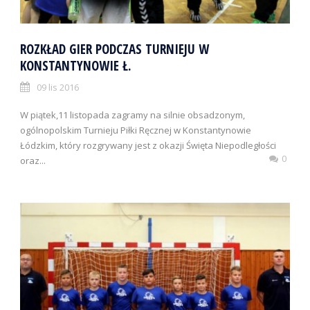
ROZKŁAD GIER PODCZAS TURNIEJU W
KONSTANTYNOWIE Ł.
09 lis 2016
W piątek,11 listopada zagramy na silnie obsadzonym,
ogólnopolskim Turnieju Piłki Ręcznej w Konstantynowie
Łódzkim, który rozgrywany jest z okazji Święta Niepodległości
0
oraz...