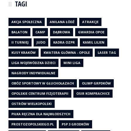
TAGI
AKCJA SPOŁECZNA
ANILANA ŁÓDŹ
ATRAKCJE
BALATON
CAMP
DĄBROWA
GWARDIA OPOE
II TURNIEJ
JUDO
KADRA OZPR
KAMIL LILIEN
KUSY KRAKÓW
KWATERA GŁÓWNA - OPOLE
LASER TAG
LIGA WOJEWÓDZKA DZIECI
MINI LIGA
NAGRODY INDYWIDUALNE
OBÓZ SPORTOWY W GŁUCHOŁAZACH
OLIMP GRPDKÓW
OPOLSKIE CENTRUM FIZJOTERAPII
OSIR KOMPRACHICE
OSTRÓW WIELKOPOLSKI
PIŁKA RĘCZNA DLA NAJMŁODSZYCH
PROSTOZOPOLSKIEGO.PL
PSP 3 GRODKÓW