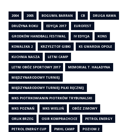
2004
2005
BOGUMIŁ BARRAN
CB
DRUGA KAWA
DRUŻYNA ROKU
EDYCJA 2017
EUROFEST
GRODKÓW HANDBALL FESTIWAL
IV EDYCJA
KONS
KOWALSKA 2
KRZYSZTOF GIBKI
KS GWARDIA OPOLE
KUCHNIA NASZA
LETNI CAMP
LETNI OBÓZ SPORTOWY 2017
MEMORIAŁ T. HAŁADYNA
MIĘDZYNARODOWY TURNIEJ
MIĘDZYNARODOWY TURNIEJ PIŁKI RĘCZNEJ
MKS PIOTRKOWIANIN PIOTRKÓW TRYBUNALSKI
MKS POZNAŃ
MKS WIELUŃ
OBÓZ ZIMOWY
ORLIK BRZEG
OSIR KOMPRACHCICE
PETROL ENERGY
PETROL ENERGY CUP
PMHL CAMP
POZIOM 2