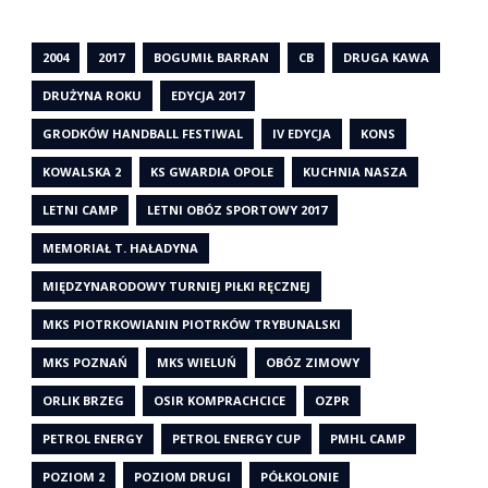
2004
2017
BOGUMIŁ BARRAN
CB
DRUGA KAWA
DRUŻYNA ROKU
EDYCJA 2017
GRODKÓW HANDBALL FESTIWAL
IV EDYCJA
KONS
KOWALSKA 2
KS GWARDIA OPOLE
KUCHNIA NASZA
LETNI CAMP
LETNI OBÓZ SPORTOWY 2017
MEMORIAŁ T. HAŁADYNA
MIĘDZYNARODOWY TURNIEJ PIŁKI RĘCZNEJ
MKS PIOTRKOWIANIN PIOTRKÓW TRYBUNALSKI
MKS POZNAŃ
MKS WIELUŃ
OBÓZ ZIMOWY
ORLIK BRZEG
OSIR KOMPRACHCICE
OZPR
PETROL ENERGY
PETROL ENERGY CUP
PMHL CAMP
POZIOM 2
POZIOM DRUGI
PÓŁKOLONIE