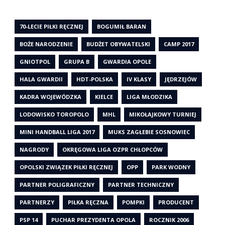
70-LECIE PIŁKI RĘCZNEJ
BOGUMIŁ BARAN
BOŻE NARODZENIE
BUDŻET OBYWATELSKI
CAMP 2017
GNIOTPOL
GRUPA B
GWARDIA OPOLE
HALA GWARDII
HDT-POLSKA
IV KLASY
JĘDRZEJÓW
KADRA WOJEWÓDZKA
KIELCE
LIGA MŁODZIKA
LODOWISKO TOROPOLO
MHL
MIKOŁAJKOWY TURNIEJ
MINI HANDBALL LIGA 2017
MUKS ZAGŁEBIE SOSNOWIEC
NAGRODY
OKRĘGOWA LIGA OZPR CHŁOPCÓW
OPOLSKI ZWIĄZEK PIŁKI RĘCZNEJ
OPP
PARK WODNY
PARTNER POLIGRAFICZNY
PARTNER TECHNICZNY
PARTNERZY
PIŁKA RĘCZNA
POMPKI
PRODUCENT
PSP 14
PUCHAR PREZYDENTA OPOLA
ROCZNIK 2006