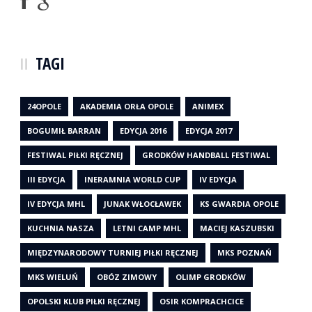
TAGI
24OPOLE
AKADEMIA ORŁA OPOLE
ANIMEX
BOGUMIŁ BARRAN
EDYCJA 2016
EDYCJA 2017
FESTIWAL PIŁKI RĘCZNEJ
GRODKÓW HANDBALL FESTIWAL
III EDYCJA
INERAMNIA WORLD CUP
IV EDYCJA
IV EDYCJA MHL
JUNAK WŁOCŁAWEK
KS GWARDIA OPOLE
KUCHNIA NASZA
LETNI CAMP MHL
MACIEJ KASZUBSKI
MIĘDZYNARODOWY TURNIEJ PIŁKI RĘCZNEJ
MKS POZNAŃ
MKS WIELUŃ
OBÓZ ZIMOWY
OLIMP GRODKÓW
OPOLSKI KLUB PIŁKI RĘCZNEJ
OSIR KOMPRACHCICE