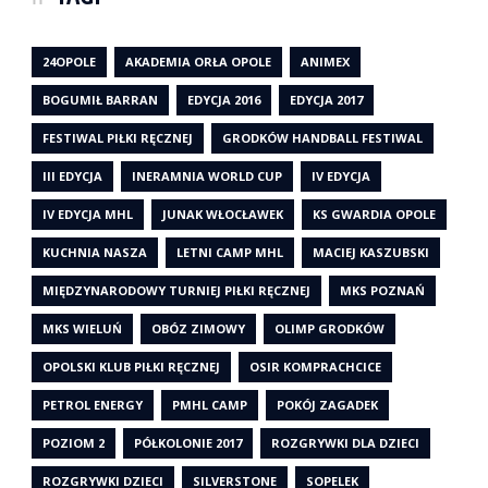
24OPOLE
AKADEMIA ORŁA OPOLE
ANIMEX
BOGUMIŁ BARRAN
EDYCJA 2016
EDYCJA 2017
FESTIWAL PIŁKI RĘCZNEJ
GRODKÓW HANDBALL FESTIWAL
III EDYCJA
INERAMNIA WORLD CUP
IV EDYCJA
IV EDYCJA MHL
JUNAK WŁOCŁAWEK
KS GWARDIA OPOLE
KUCHNIA NASZA
LETNI CAMP MHL
MACIEJ KASZUBSKI
MIĘDZYNARODOWY TURNIEJ PIŁKI RĘCZNEJ
MKS POZNAŃ
MKS WIELUŃ
OBÓZ ZIMOWY
OLIMP GRODKÓW
OPOLSKI KLUB PIŁKI RĘCZNEJ
OSIR KOMPRACHCICE
PETROL ENERGY
PMHL CAMP
POKÓJ ZAGADEK
POZIOM 2
PÓŁKOLONIE 2017
ROZGRYWKI DLA DZIECI
ROZGRYWKI DZIECI
SILVERSTONE
SOPELEK