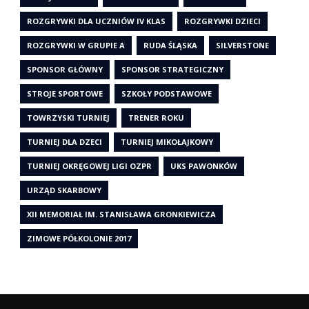
ROZGRYWKI DLA UCZNIÓW IV KLAS
ROZGRYWKI DZIECI
ROZGRYWKI W GRUPIE A
RUDA ŚLĄSKA
SILVERSTONE
SPONSOR GŁÓWNY
SPONSOR STRATEGICZNY
STROJE SPORTOWE
SZKOŁY PODSTAWOWE
TOWRZYSKI TURNIEJ
TRENER ROKU
TURNIEJ DLA DZECI
TURNIEJ MIKOŁAJKOWY
TURNIEJ OKRĘGOWEJ LIGI OZPR
UKS PAWONKÓW
URZĄD SKARBOWY
XII MEMORIAŁ IM. STANISŁAWA GRONKIEWICZA
ZIMOWE PÓŁKOLONIE 2017