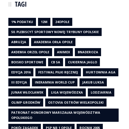
TAGI
1% PODATKU
12M
24OPOLE
50. PLEBISCYT SPORTOWY NOWEJ TRYBUNY OPOLSKIE
ABRUZJA
AKADEMIA ORŁA OPOLE
AKDEMIA ORZEŁ OPOLE
ANIMEX
BNADEROZA
BOISKO SPORTOWE
CB SA
CUKIERNIA JAGLO
EDYCJA 2016
FESTIWAL PIŁKI RĘCZNEJ
HURTOWNIA AGA
III EDYCJA
INERAMNIA WORLD CUP
JAKUB LUKSA
JUNAK WŁOCŁAWEK
LIGA WOJEWÓDZKA
LODZIARNIA
OLIMP GRODKÓW
OSTOVIA OSTRÓW WIELKOPOLSKI
PATRONAT HONOROWY MARSZAŁKA WOJEWÓDZTWA
OPOLSKIEGO
POKÓJ ZAGADEK
PSP NR 1 OPOLE
ROCNIK 2005