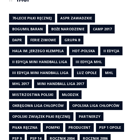
70-LECIE PIŁKI RĘCZNEJ
ASPR ZAWADZKIE
BOGUMIŁ BARAN
BOŻE NARODZENIE
CAMP 2017
DAPR
FERIE ZIMOWE
GRUPA B
HALA IM. JERZEGO KLEMPELA
HDT-POLSKA
II EDYCJA
II EDYCJA MINI HANDBALL LIGA
III EDYCJA MHL
III EDYCJA MINI HANDBALL LIGA
LUZ OPOLE
MHL
MHL 2017
MINI HANDBALL LIGA 2017
MISTRZOSTWA POLSKI
MŁODZIK
OKRĘGOWA LIGA CHŁOPCÓW
OPOLSKA LIGA CHŁOPCÓW
OPOLSKI ZWIĄZEK PIŁKI RĘCZNEJ
PARTNERZY
PIŁKA RĘCZNA
POMPKI
PRODUCENT
PSP 1 OPOLE
PSP 9
PSP 14
ROCZNIK 2004
ROCZNIK 2006