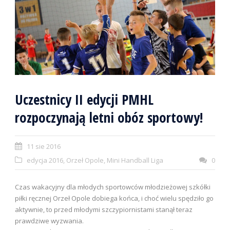
Uczestnicy II edycji PMHL
rozpoczynają letni obóz sportowy!
11 sie 2016
edycja 2016
,
Orzeł Opole
,
Mini Handball Liga
0
Czas wakacyjny dla młodych sportowców młodzieżowej szkółki
piłki ręcznej Orzeł Opole dobiega końca, i choć wielu spędziło go
aktywnie, to przed młodymi szczypiornistami stanął teraz
prawdziwe wyzwania.