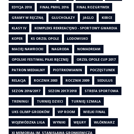
EDYCJA 2018
FINAŁ PMHL 2016
FINAŁ ROZGRYWEK
GRAMY W RĘCZNĄ
GŁUCHOŁAZY
JAGLO
KIBICE
KLASY IV
KOMPLEKS REKREACYJNO - SPORTOWY GWARDIA
KOPER
KS ORZEŁ OPOLE
LODOWISKO
MACIEJ NAWROCKI
NAGRODA
NOMADREAM
OPOLSKI FESTIWAL PIŁKI RĘCZNEJ
ORZEŁ OPOLE CUP 2017
PATRON MEDIALNY
PIOTRKOWIANIN
POCZĘSTUNEK
RELACJA
ROCZNIK 2003
ROCZNIK 2009
SEDULUS
SEZON 2016/2017
SEZON 2017/2018
STREFA SPORTOWA
TRENINGI
TURNIEJ DZIECI
TURNIEJ SZMALA
UKS OLIMP GRODKÓW
VIP ROOM
WIELKI FINAŁ
WOJEWÓDZKA LIGA
WYNIKI
WĘGRY
WŁÓKNIARZ
XI MEMORIAŁ IM. STANISŁAWA GRONKIEWICZA