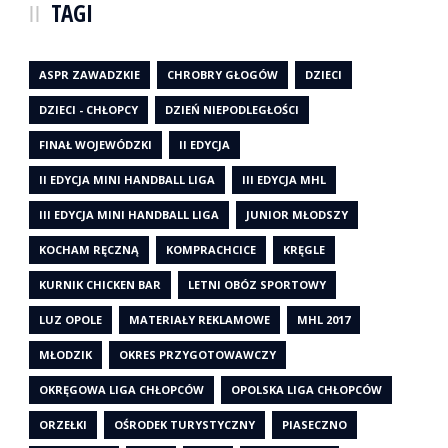
TAGI
ASPR ZAWADZKIE
CHROBRY GŁOGÓW
DZIECI
DZIECI - CHŁOPCY
DZIEŃ NIEPODLEGŁOŚCI
FINAŁ WOJEWÓDZKI
II EDYCJA
II EDYCJA MINI HANDBALL LIGA
III EDYCJA MHL
III EDYCJA MINI HANDBALL LIGA
JUNIOR MŁODSZY
KOCHAM RĘCZNĄ
KOMPRACHCICE
KRĘGLE
KURNIK CHICKEN BAR
LETNI OBÓZ SPORTOWY
LUZ OPOLE
MATERIAŁY REKLAMOWE
MHL 2017
MŁODZIK
OKRES PRZYGOTOWAWCZY
OKRĘGOWA LIGA CHŁOPCÓW
OPOLSKA LIGA CHŁOPCÓW
ORZEŁKI
OŚRODEK TURYSTYCZNY
PIASECZNO