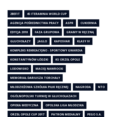
2BEFIT
45 ITERAMNIA WORLD CUP
AGENCJA POŚREDNICTWA PRACY
ASPR
CUKIERNIA
EDYCJA 2018
FAZA GRUPOWA
GRAMY W RĘCZNĄ
GŁUCHOŁAZY
JAGLO
KAPOSVAR
KLASY IV
KOMPLEKS REKREACYJNO - SPORTOWY GWARDIA
KONSTANTYNÓW ŁÓDZKI
KS ORZEŁ OPOLE
LODOWISKO
MACIEJ NAWROCKI
MEMORIAŁ DARIUSZA TORCHAŁY
MŁODZIEŻOWA SZKÓŁKA PIŁKI RĘCZNEJ
NAGRODA
NTO
OGÓLNOPOLSKI TURNIEJ W GŁUCHOŁAZACH
OPIEKA MEDYCZNA
OPOLSKA LIGA MŁODZIKA
ORZEŁ OPOLE CUP 2017
PATRON MEDIALNY
PEGO S.A.