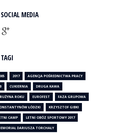
SOCIAL MEDIA
TAGI
005
2017
AGENCJA POŚREDNICTWA PRACY
B
CUKIERNIA
DRUGA KAWA
RUŻYNA ROKU
EUROFEST
FAZA GRUPOWA
ONSTANTYNÓW ŁÓDZKI
KRZYSZTOF GIBKI
ETNI CAMP
LETNI OBÓZ SPORTOWY 2017
EMORIAŁ DARIUSZA TORCHAŁY