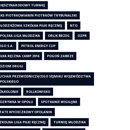
IĘDZYNARODOWY TURNIEJ
KS PIOTRKOWIANIN PIOTRKÓW TRYBUNALSKI
ŁODZIEŻOWA SZKÓŁKA PIŁKI RĘCZNEJ
NTO
POLSKA LIGA MŁODZIKA
ORLIK BRZEG
OZPR
EGO S.A.
PETROL ENERGY CUP
IŁKA RĘCZNA CAMP 2016
POGOŃ ZABRZE
OZIOM DRUGI
UCHAR PRZEWODNICZĄCEGO SEJMIKU WOJEWÓDZTWA
POLSKIEGO
ÓŁKOLONIE
ROLLKOWISKO
OZRYWKA W OPOLU
SPOTKANIE WIGILIJNE
TATE WYCIECZKOWY OPOLANIN
ZKOLNA LIGA PIŁKI RĘCZNEJ
TURNIEJ MŁODZIKA