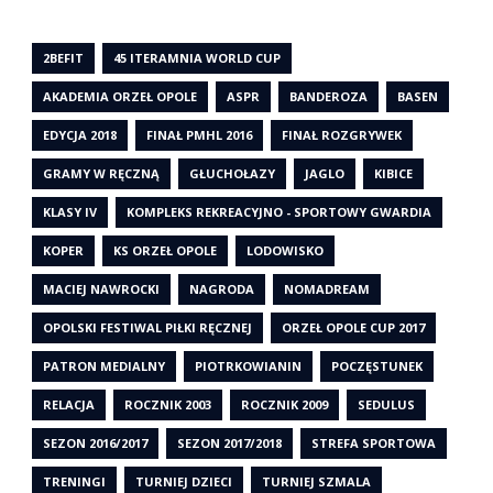
2BEFIT
45 ITERAMNIA WORLD CUP
AKADEMIA ORZEŁ OPOLE
ASPR
BANDEROZA
BASEN
EDYCJA 2018
FINAŁ PMHL 2016
FINAŁ ROZGRYWEK
GRAMY W RĘCZNĄ
GŁUCHOŁAZY
JAGLO
KIBICE
KLASY IV
KOMPLEKS REKREACYJNO - SPORTOWY GWARDIA
KOPER
KS ORZEŁ OPOLE
LODOWISKO
MACIEJ NAWROCKI
NAGRODA
NOMADREAM
OPOLSKI FESTIWAL PIŁKI RĘCZNEJ
ORZEŁ OPOLE CUP 2017
PATRON MEDIALNY
PIOTRKOWIANIN
POCZĘSTUNEK
RELACJA
ROCZNIK 2003
ROCZNIK 2009
SEDULUS
SEZON 2016/2017
SEZON 2017/2018
STREFA SPORTOWA
TRENINGI
TURNIEJ DZIECI
TURNIEJ SZMALA