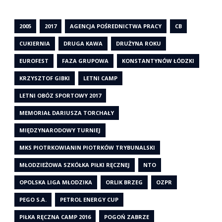
2005
2017
AGENCJA POŚREDNICTWA PRACY
CB
CUKIERNIA
DRUGA KAWA
DRUŻYNA ROKU
EUROFEST
FAZA GRUPOWA
KONSTANTYNÓW ŁÓDZKI
KRZYSZTOF GIBKI
LETNI CAMP
LETNI OBÓZ SPORTOWY 2017
MEMORIAŁ DARIUSZA TORCHAŁY
MIĘDZYNARODOWY TURNIEJ
MKS PIOTRKOWIANIN PIOTRKÓW TRYBUNALSKI
MŁODZIEŻOWA SZKÓŁKA PIŁKI RĘCZNEJ
NTO
OPOLSKA LIGA MŁODZIKA
ORLIK BRZEG
OZPR
PEGO S.A.
PETROL ENERGY CUP
PIŁKA RĘCZNA CAMP 2016
POGOŃ ZABRZE