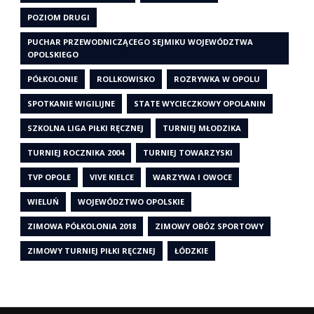
POZIOM DRUGI
PUCHAR PRZEWODNICZĄCEGO SEJMIKU WOJEWÓDZTWA
OPOLSKIEGO
PÓŁKOLONIE
ROLLKOWISKO
ROZRYWKA W OPOLU
SPOTKANIE WIGILIJNE
STATE WYCIECZKOWY OPOLANIN
SZKOLNA LIGA PIŁKI RĘCZNEJ
TURNIEJ MŁODZIKA
TURNIEJ ROCZNIKA 2004
TURNIEJ TOWARZYSKI
TVP OPOLE
VIVE KIELCE
WARZYWA I OWOCE
WIELUŃ
WOJEWÓDZTWO OPOLSKIE
ZIMOWA PÓŁKOLONIA 2018
ZIMOWY OBÓZ SPORTOWY
ZIMOWY TURNIEJ PIŁKI RĘCZNEJ
ŁÓDZKIE