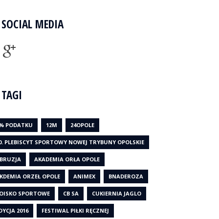
SOCIAL MEDIA
TAGI
% PODATKU
12M
24OPOLE
0. PLEBISCYT SPORTOWY NOWEJ TRYBUNY OPOLSKIE
BRUZJA
AKADEMIA ORŁA OPOLE
KDEMIA ORZEŁ OPOLE
ANIMEX
BNADEROZA
OISKO SPORTOWE
CB SA
CUKIERNIA JAGLO
DYCJA 2016
FESTIWAL PIŁKI RĘCZNEJ