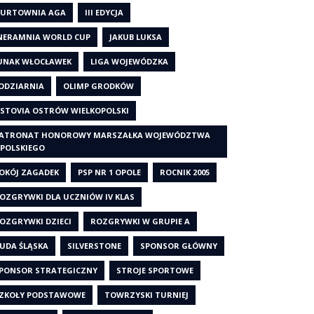
URTOWNIA AGA
III EDYCJA
NERAMNIA WORLD CUP
JAKUB LUKSA
UNAK WŁOCŁAWEK
LIGA WOJEWÓDZKA
ODZIARNIA
OLIMP GRODKÓW
STOVIA OSTRÓW WIELKOPOLSKI
ATRONAT HONOROWY MARSZAŁKA WOJEWÓDZTWA
POLSKIEGO
OKÓJ ZAGADEK
PSP NR 1 OPOLE
ROCNIK 2005
OZGRYWKI DLA UCZNIÓW IV KLAS
OZGRYWKI DZIECI
ROZGRYWKI W GRUPIE A
UDA ŚLĄSKA
SILVERSTONE
SPONSOR GŁÓWNY
PONSOR STRATEGICZNY
STROJE SPORTOWE
ZKOŁY PODSTAWOWE
TOWRZYSKI TURNIEJ