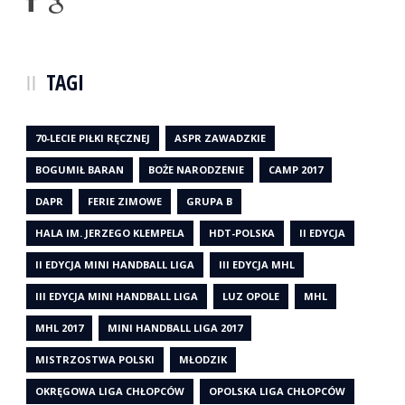
TAGI
70-LECIE PIŁKI RĘCZNEJ
ASPR ZAWADZKIE
BOGUMIŁ BARAN
BOŻE NARODZENIE
CAMP 2017
DAPR
FERIE ZIMOWE
GRUPA B
HALA IM. JERZEGO KLEMPELA
HDT-POLSKA
II EDYCJA
II EDYCJA MINI HANDBALL LIGA
III EDYCJA MHL
III EDYCJA MINI HANDBALL LIGA
LUZ OPOLE
MHL
MHL 2017
MINI HANDBALL LIGA 2017
MISTRZOSTWA POLSKI
MŁODZIK
OKRĘGOWA LIGA CHŁOPCÓW
OPOLSKA LIGA CHŁOPCÓW