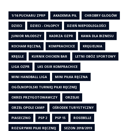
1/16 PUCHARU ZPRP
AKADEMIA PIŁ
CHROBRY GŁOGÓW
DZIECI
DZIECI - CHŁOPCY
DZIEŃ NIEPODLEGŁOŚCI
JUNIOR MŁODSZY
KADRZA OZPR
KAWA DLA BIZNESU
KOCHAM RĘCZNĄ
KOMPRACHCICE
KRĘGIELNIA
KRĘGLE
KURNIK CHICKEN BAR
LETNI OBÓZ SPORTOWY
LIGA OZPR
LKS OSIR KOMPRACHICE
MINI HANDBALL LIGA
MINI PIŁKA RĘCZNA
OGÓLNOPOLSKI TURNIEJ PIŁKI RĘCZNEJ
OKRES PRZYGOTOWAWCZY
ORZEŁKI
ORZEŁ OPOLE CAMP
OŚRODEK TURYSTYCZNY
PIASECZNO
PSP 2
PSP 15
ROSEBELLE
ROZGRYWKI PIŁKI RĘCZNEJ
SEZON 2018/2019