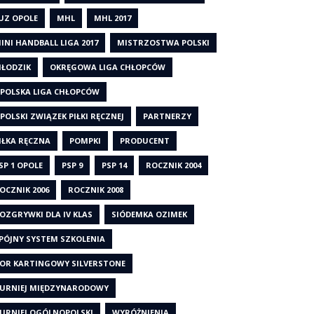
UZ OPOLE
MHL
MHL 2017
INI HANDBALL LIGA 2017
MISTRZOSTWA POLSKI
ŁODZIK
OKRĘGOWA LIGA CHŁOPCÓW
POLSKA LIGA CHŁOPCÓW
POLSKI ZWIĄZEK PIŁKI RĘCZNEJ
PARTNERZY
IŁKA RĘCZNA
POMPKI
PRODUCENT
SP 1 OPOLE
PSP 9
PSP 14
ROCZNIK 2004
OCZNIK 2006
ROCZNIK 2008
OZGRYWKI DLA IV KLAS
SIÓDEMKA OZIMEK
PÓJNY SYSTEM SZKOLENIA
OR KARTINGOWY SILVERSTONE
URNIEJ MIĘDZYNARODOWY
URNIEJ OGÓLNOPOLSKI
WYRÓŻNIENIA