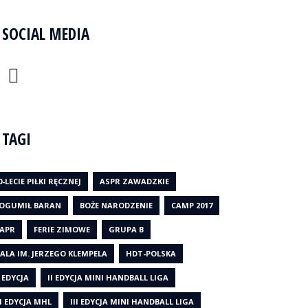
SOCIAL MEDIA
TAGI
0-LECIE PIŁKI RĘCZNEJ
ASPR ZAWADZKIE
OGUMIŁ BARAN
BOŻE NARODZENIE
CAMP 2017
APR
FERIE ZIMOWE
GRUPA B
ALA IM. JERZEGO KLEMPELA
HDT-POLSKA
I EDYCJA
II EDYCJA MINI HANDBALL LIGA
II EDYCJA MHL
III EDYCJA MINI HANDBALL LIGA