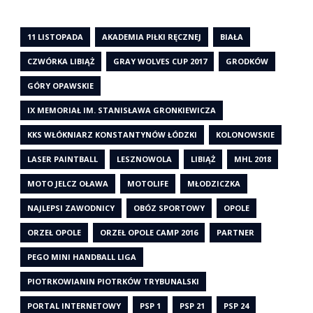
11 LISTOPADA
AKADEMIA PIŁKI RĘCZNEJ
BIAŁA
CZWÓRKA LIBIĄŻ
GRAY WOLVES CUP 2017
GRODKÓW
GÓRY OPAWSKIE
IX MEMORIAŁ IM. STANISŁAWA GRONKIEWICZA
KKS WŁÓKNIARZ KONSTANTYNÓW ŁÓDZKI
KOLONOWSKIE
LASER PAINTBALL
LESZNOWOLA
LIBIĄŻ
MHL 2018
MOTO JELCZ OŁAWA
MOTOLIFE
MŁODZICZKA
NAJLEPSI ZAWODNICY
OBÓZ SPORTOWY
OPOLE
ORZEŁ OPOLE
ORZEŁ OPOLE CAMP 2016
PARTNER
PEGO MINI HANDBALL LIGA
PIOTRKOWIANIN PIOTRKÓW TRYBUNALSKI
PORTAL INTERNETOWY
PSP 1
PSP 21
PSP 24