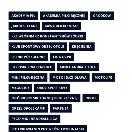
AKADEMIA PIŁ
AKADEMIA PIŁKI RĘCZNEJ
GRODKÓW
JAKUB STEFANI
KAWA DLA BIZNESU
KKS WŁÓKNIARZ KONSTANTYNÓW ŁÓDZKI
KLUB SPORTOWY ORZEŁ OPOLE
KRĘGIELNIA
LETNIE PÓŁKOLONIE
LIGA OZPR
LKS OSIR KOMPRACHICE
MINI HANDBALL LIGA
MINI PIŁKA RĘCZNA
MOTO JELCZ OŁAWA
MOTOLIFE
MŁODZICY
OBÓZ SPORTOWY
OGÓLNOPOLSKI TURNIEJ PIŁKI RĘCZNEJ
OPOLE
ORZEŁ OPOLE CAMP
PARTNER
PEGO MINI HANDBALL LIGA
PIOTRKOWIANIN PIOTRKÓW TRYBUNALSKI