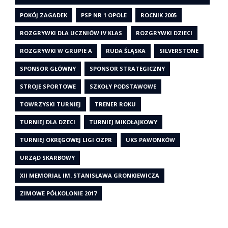
POKÓJ ZAGADEK
PSP NR 1 OPOLE
ROCNIK 2005
ROZGRYWKI DLA UCZNIÓW IV KLAS
ROZGRYWKI DZIECI
ROZGRYWKI W GRUPIE A
RUDA ŚLĄSKA
SILVERSTONE
SPONSOR GŁÓWNY
SPONSOR STRATEGICZNY
STROJE SPORTOWE
SZKOŁY PODSTAWOWE
TOWRZYSKI TURNIEJ
TRENER ROKU
TURNIEJ DLA DZECI
TURNIEJ MIKOŁAJKOWY
TURNIEJ OKRĘGOWEJ LIGI OZPR
UKS PAWONKÓW
URZĄD SKARBOWY
XII MEMORIAŁ IM. STANISŁAWA GRONKIEWICZA
ZIMOWE PÓŁKOLONIE 2017