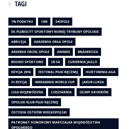
TAGI
1% PODATKU
12M
24OPOLE
50. PLEBISCYT SPORTOWY NOWEJ TRYBUNY OPOLSKIE
ABRUZJA
AKADEMIA ORŁA OPOLE
AKDEMIA ORZEŁ OPOLE
ANIMEX
BNADEROZA
BOISKO SPORTOWE
CB SA
CUKIERNIA JAGLO
EDYCJA 2016
FESTIWAL PIŁKI RĘCZNEJ
HURTOWNIA AGA
III EDYCJA
INERAMNIA WORLD CUP
JAKUB LUKSA
LIGA WOJEWÓDZKA
LODZIARNIA
OLIMP GRODKÓW
OPOLSKI KLUB PIŁKI RĘCZNEJ
OSTOVIA OSTRÓW WIELKOPOLSKI
PATRONAT HONOROWY MARSZAŁKA WOJEWÓDZTWA
OPOLSKIEGO