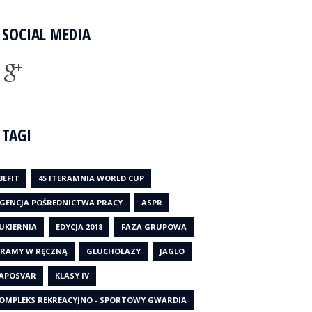
SOCIAL MEDIA
TAGI
BEFIT
45 ITERAMNIA WORLD CUP
GENCJA POŚREDNICTWA PRACY
ASPR
UKIERNIA
EDYCJA 2018
FAZA GRUPOWA
RAMY W RĘCZNĄ
GŁUCHOŁAZY
JAGLO
APOSVAR
KLASY IV
OMPLEKS REKREACYJNO - SPORTOWY GWARDIA