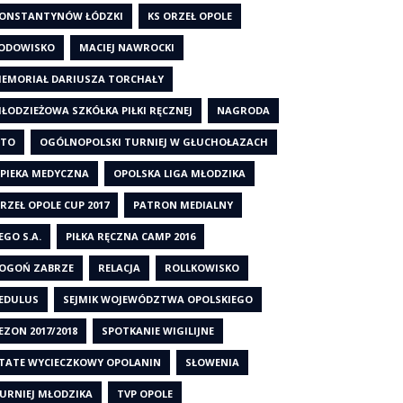
ONSTANTYNÓW ŁÓDZKI
KS ORZEŁ OPOLE
ODOWISKO
MACIEJ NAWROCKI
EMORIAŁ DARIUSZA TORCHAŁY
ŁODZIEŻOWA SZKÓŁKA PIŁKI RĘCZNEJ
NAGRODA
TO
OGÓLNOPOLSKI TURNIEJ W GŁUCHOŁAZACH
PIEKA MEDYCZNA
OPOLSKA LIGA MŁODZIKA
RZEŁ OPOLE CUP 2017
PATRON MEDIALNY
EGO S.A.
PIŁKA RĘCZNA CAMP 2016
OGOŃ ZABRZE
RELACJA
ROLLKOWISKO
EDULUS
SEJMIK WOJEWÓDZTWA OPOLSKIEGO
EZON 2017/2018
SPOTKANIE WIGILIJNE
TATE WYCIECZKOWY OPOLANIN
SŁOWENIA
URNIEJ MŁODZIKA
TVP OPOLE