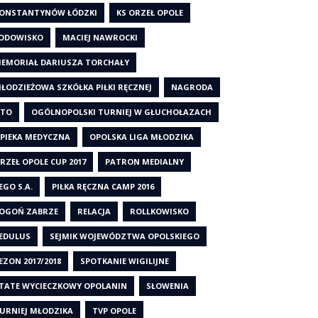
ONSTANTYNÓW ŁÓDZKI
KS ORZEŁ OPOLE
ODOWISKO
MACIEJ NAWROCKI
EMORIAŁ DARIUSZA TORCHAŁY
ŁODZIEŻOWA SZKÓŁKA PIŁKI RĘCZNEJ
NAGRODA
TO
OGÓLNOPOLSKI TURNIEJ W GŁUCHOŁAZACH
PIEKA MEDYCZNA
OPOLSKA LIGA MŁODZIKA
RZEŁ OPOLE CUP 2017
PATRON MEDIALNY
EGO S.A.
PIŁKA RĘCZNA CAMP 2016
OGOŃ ZABRZE
RELACJA
ROLLKOWISKO
EDULUS
SEJMIK WOJEWÓDZTWA OPOLSKIEGO
EZON 2017/2018
SPOTKANIE WIGILIJNE
TATE WYCIECZKOWY OPOLANIN
SŁOWENIA
URNIEJ MŁODZIKA
TVP OPOLE