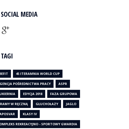
SOCIAL MEDIA
TAGI
BEFIT
45 ITERAMNIA WORLD CUP
GENCJA POŚREDNICTWA PRACY
ASPR
UKIERNIA
EDYCJA 2018
FAZA GRUPOWA
RAMY W RĘCZNĄ
GŁUCHOŁAZY
JAGLO
APOSVAR
KLASY IV
OMPLEKS REKREACYJNO - SPORTOWY GWARDIA