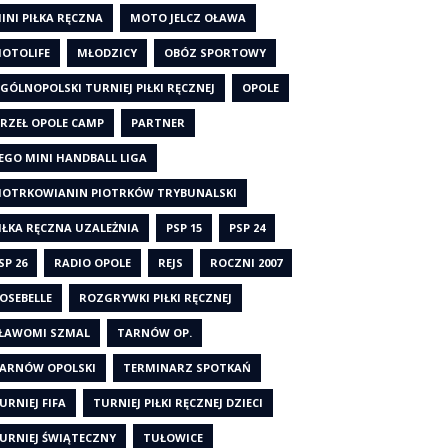
INI PIŁKA RĘCZNA
MOTO JELCZ OŁAWA
OTOLIFE
MŁODZICY
OBÓZ SPORTOWY
GÓLNOPOLSKI TURNIEJ PIŁKI RĘCZNEJ
OPOLE
RZEŁ OPOLE CAMP
PARTNER
EGO MINI HANDBALL LIGA
IOTRKOWIANIN PIOTRKÓW TRYBUNALSKI
IŁKA RĘCZNA UZALEŻNIA
PSP 15
PSP 24
SP 26
RADIO OPOLE
REJS
ROCZNI 2007
OSEBELLE
ROZGRYWKI PIŁKI RĘCZNEJ
ŁAWOMI SZMAL
TARNÓW OP.
ARNÓW OPOLSKI
TERMINARZ SPOTKAŃ
URNIEJ FIFA
TURNIEJ PIŁKI RĘCZNEJ DZIECI
URNIEJ ŚWIĄTECZNY
TUŁOWICE