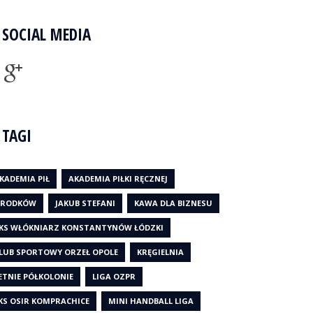
SOCIAL MEDIA
TAGI
KADEMIA PIŁ
AKADEMIA PIŁKI RĘCZNEJ
RODKÓW
JAKUB STEFANI
KAWA DLA BIZNESU
KS WŁÓKNIARZ KONSTANTYNÓW ŁÓDZKI
LUB SPORTOWY ORZEŁ OPOLE
KRĘGIELNIA
ETNIE PÓŁKOLONIE
LIGA OZPR
KS OSIR KOMPRACHICE
MINI HANDBALL LIGA