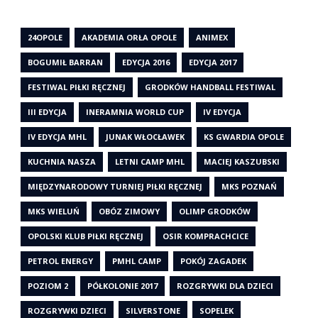
24OPOLE
AKADEMIA ORŁA OPOLE
ANIMEX
BOGUMIŁ BARRAN
EDYCJA 2016
EDYCJA 2017
FESTIWAL PIŁKI RĘCZNEJ
GRODKÓW HANDBALL FESTIWAL
III EDYCJA
INERAMNIA WORLD CUP
IV EDYCJA
IV EDYCJA MHL
JUNAK WŁOCŁAWEK
KS GWARDIA OPOLE
KUCHNIA NASZA
LETNI CAMP MHL
MACIEJ KASZUBSKI
MIĘDZYNARODOWY TURNIEJ PIŁKI RĘCZNEJ
MKS POZNAŃ
MKS WIELUŃ
OBÓZ ZIMOWY
OLIMP GRODKÓW
OPOLSKI KLUB PIŁKI RĘCZNEJ
OSIR KOMPRACHCICE
PETROL ENERGY
PMHL CAMP
POKÓJ ZAGADEK
POZIOM 2
PÓŁKOLONIE 2017
ROZGRYWKI DLA DZIECI
ROZGRYWKI DZIECI
SILVERSTONE
SOPELEK