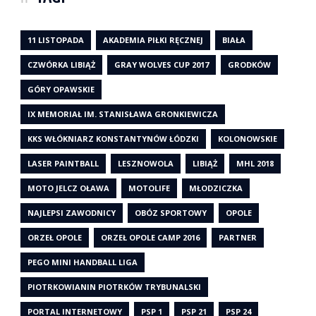
11 LISTOPADA
AKADEMIA PIŁKI RĘCZNEJ
BIAŁA
CZWÓRKA LIBIĄŻ
GRAY WOLVES CUP 2017
GRODKÓW
GÓRY OPAWSKIE
IX MEMORIAŁ IM. STANISŁAWA GRONKIEWICZA
KKS WŁÓKNIARZ KONSTANTYNÓW ŁÓDZKI
KOLONOWSKIE
LASER PAINTBALL
LESZNOWOLA
LIBIĄŻ
MHL 2018
MOTO JELCZ OŁAWA
MOTOLIFE
MŁODZICZKA
NAJLEPSI ZAWODNICY
OBÓZ SPORTOWY
OPOLE
ORZEŁ OPOLE
ORZEŁ OPOLE CAMP 2016
PARTNER
PEGO MINI HANDBALL LIGA
PIOTRKOWIANIN PIOTRKÓW TRYBUNALSKI
PORTAL INTERNETOWY
PSP 1
PSP 21
PSP 24