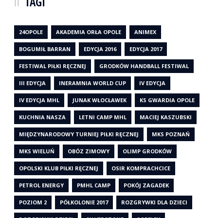
TAGI
24OPOLE
AKADEMIA ORŁA OPOLE
ANIMEX
BOGUMIŁ BARRAN
EDYCJA 2016
EDYCJA 2017
FESTIWAL PIŁKI RĘCZNEJ
GRODKÓW HANDBALL FESTIWAL
III EDYCJA
INERAMNIA WORLD CUP
IV EDYCJA
IV EDYCJA MHL
JUNAK WŁOCŁAWEK
KS GWARDIA OPOLE
KUCHNIA NASZA
LETNI CAMP MHL
MACIEJ KASZUBSKI
MIĘDZYNARODOWY TURNIEJ PIŁKI RĘCZNEJ
MKS POZNAŃ
MKS WIELUŃ
OBÓZ ZIMOWY
OLIMP GRODKÓW
OPOLSKI KLUB PIŁKI RĘCZNEJ
OSIR KOMPRACHCICE
PETROL ENERGY
PMHL CAMP
POKÓJ ZAGADEK
POZIOM 2
PÓŁKOLONIE 2017
ROZGRYWKI DLA DZIECI