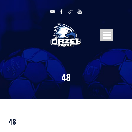
48
48