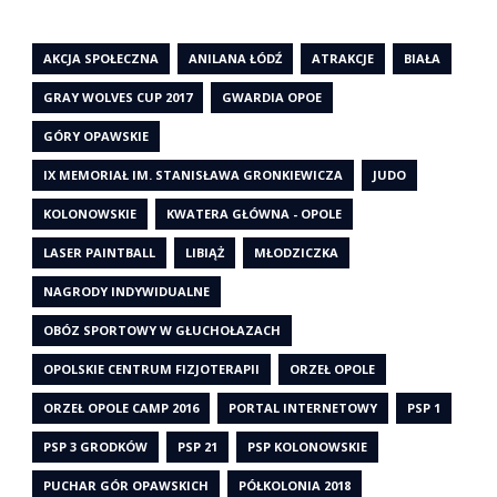
AKCJA SPOŁECZNA
ANILANA ŁÓDŹ
ATRAKCJE
BIAŁA
GRAY WOLVES CUP 2017
GWARDIA OPOE
GÓRY OPAWSKIE
IX MEMORIAŁ IM. STANISŁAWA GRONKIEWICZA
JUDO
KOLONOWSKIE
KWATERA GŁÓWNA - OPOLE
LASER PAINTBALL
LIBIĄŻ
MŁODZICZKA
NAGRODY INDYWIDUALNE
OBÓZ SPORTOWY W GŁUCHOŁAZACH
OPOLSKIE CENTRUM FIZJOTERAPII
ORZEŁ OPOLE
ORZEŁ OPOLE CAMP 2016
PORTAL INTERNETOWY
PSP 1
PSP 3 GRODKÓW
PSP 21
PSP KOLONOWSKIE
PUCHAR GÓR OPAWSKICH
PÓŁKOLONIA 2018