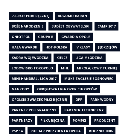
70-LECIE PIŁKI RĘCZNEJ
BOGUMIŁ BARAN
BOŻE NARODZENIE
BUDŻET OBYWATELSKI
CAMP 2017
GNIOTPOL
GRUPA B
GWARDIA OPOLE
HALA GWARDII
HDT-POLSKA
IV KLASY
JĘDRZEJÓW
KADRA WOJEWÓDZKA
KIELCE
LIGA MŁODZIKA
LODOWISKO TOROPOLO
MHL
MIKOŁAJKOWY TURNIEJ
MINI HANDBALL LIGA 2017
MUKS ZAGŁEBIE SOSNOWIEC
NAGRODY
OKRĘGOWA LIGA OZPR CHŁOPCÓW
OPOLSKI ZWIĄZEK PIŁKI RĘCZNEJ
OPP
PARK WODNY
PARTNER POLIGRAFICZNY
PARTNER TECHNICZNY
PARTNERZY
PIŁKA RĘCZNA
POMPKI
PRODUCENT
PSP 14
PUCHAR PREZYDENTA OPOLA
ROCZNIK 2006