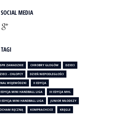
SOCIAL MEDIA
TAGI
SPR ZAWADZKIE
CHROBRY GŁOGÓW
DZIECI
ZIECI - CHŁOPCY
DZIEŃ NIEPODLEGŁOŚCI
INAŁ WOJEWÓDZKI
II EDYCJA
I EDYCJA MINI HANDBALL LIGA
III EDYCJA MHL
II EDYCJA MINI HANDBALL LIGA
JUNIOR MŁODSZY
OCHAM RĘCZNĄ
KOMPRACHCICE
KRĘGLE