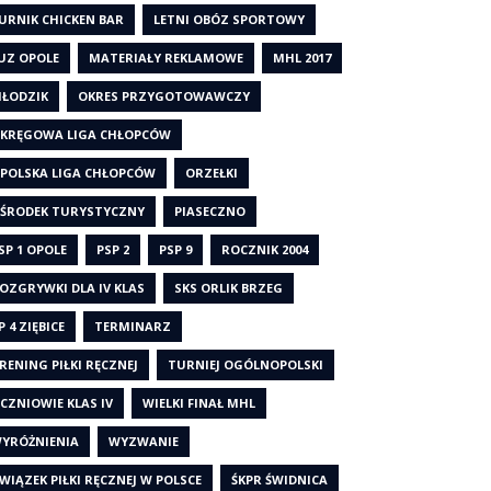
URNIK CHICKEN BAR
LETNI OBÓZ SPORTOWY
UZ OPOLE
MATERIAŁY REKLAMOWE
MHL 2017
ŁODZIK
OKRES PRZYGOTOWAWCZY
KRĘGOWA LIGA CHŁOPCÓW
POLSKA LIGA CHŁOPCÓW
ORZEŁKI
ŚRODEK TURYSTYCZNY
PIASECZNO
SP 1 OPOLE
PSP 2
PSP 9
ROCZNIK 2004
OZGRYWKI DLA IV KLAS
SKS ORLIK BRZEG
P 4 ZIĘBICE
TERMINARZ
RENING PIŁKI RĘCZNEJ
TURNIEJ OGÓLNOPOLSKI
CZNIOWIE KLAS IV
WIELKI FINAŁ MHL
YRÓŻNIENIA
WYZWANIE
WIĄZEK PIŁKI RĘCZNEJ W POLSCE
ŚKPR ŚWIDNICA