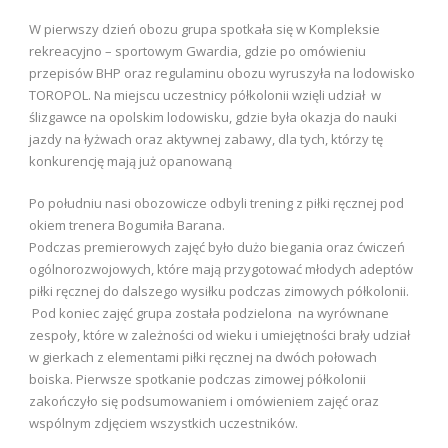
W pierwszy dzień obozu grupa spotkała się w Kompleksie
rekreacyjno – sportowym Gwardia, gdzie po omówieniu
przepisów BHP oraz regulaminu obozu wyruszyła na lodowisko
TOROPOL. Na miejscu uczestnicy półkolonii wzięli udział w
ślizgawce na opolskim lodowisku, gdzie była okazja do nauki
jazdy na łyżwach oraz aktywnej zabawy, dla tych, którzy tę
konkurencję mają już opanowaną
Po południu nasi obozowicze odbyli trening z piłki ręcznej pod
okiem trenera Bogumiła Barana.
Podczas premierowych zajęć było dużo biegania oraz ćwiczeń
ogólnorozwojowych, które mają przygotować młodych adeptów
piłki ręcznej do dalszego wysiłku podczas zimowych półkolonii.
Pod koniec zajęć grupa została podzielona na wyrównane
zespoły, które w zależności od wieku i umiejętności brały udział
w gierkach z elementami piłki ręcznej na dwóch połowach
boiska. Pierwsze spotkanie podczas zimowej półkolonii
zakończyło się podsumowaniem i omówieniem zajęć oraz
wspólnym zdjęciem wszystkich uczestników.