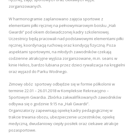
zorganizowanych.
W harmonogramie zaplanowano zajęcia sportowe z
elementami piłki ręcznej na pełnowymiarowym boisku „Hali
Gwardii” pod okiem doświadczonej kadry szkoleniowej.
Uczestnicy będą pracowali nad podstawowymi elementami piłki
ręcznej, koordynacją ruchową oraz kondycją fizyczną. Poza
aspektami sportowymi, na młodych zawodników czekają
codzienne atrakcyjne wyjścia zorganizowane, m.in. seans w
kinie Helios, bardzo lubiana przez dzieci rywalizacja na kręgielni
oraz wyjazd do Parku Wodnego.
Zimowy obóz sportowy odbędzie się w formie półkolonii w
terminie 22.01 – 26.01.2018 w Kompleksie Rekreacyjno –
Sportowym Gwardia. Zbiórka zakwalifikowanych zawodników
odbywa się o godzinie 9:15 na „Hali Gwardii”.
Organizatorzy zapewniają opiekę kadry pedagogicznej w
trakcie trwania obozu, ubezpieczenie uczestników, opiekę
medyczną, dwudaniowy ciepły posiłek oraz ciekawe atrakcje
pozasportowe.