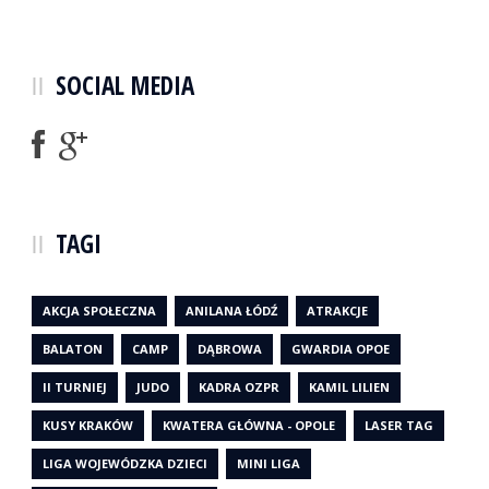
SOCIAL MEDIA
TAGI
AKCJA SPOŁECZNA
ANILANA ŁÓDŹ
ATRAKCJE
BALATON
CAMP
DĄBROWA
GWARDIA OPOE
II TURNIEJ
JUDO
KADRA OZPR
KAMIL LILIEN
KUSY KRAKÓW
KWATERA GŁÓWNA - OPOLE
LASER TAG
LIGA WOJEWÓDZKA DZIECI
MINI LIGA