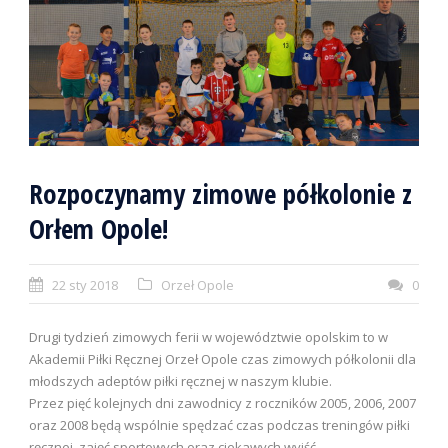
Rozpoczynamy zimowe półkolonie z
Orłem Opole!
22 sty 2018
Orzeł Opole
0
Drugi tydzień zimowych ferii w województwie opolskim to w
Akademii Piłki Ręcznej Orzeł Opole czas zimowych półkolonii dla
młodszych adeptów piłki ręcznej w naszym klubie.
Przez pięć kolejnych dni zawodnicy z roczników 2005, 2006, 2007
oraz 2008 będą wspólnie spędzać czas podczas treningów piłki
ręcznej, zajęć sportowych oraz ciekawych wyjść