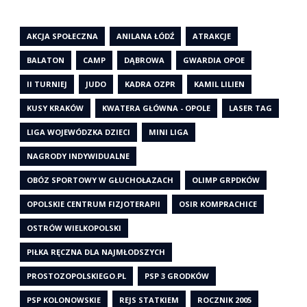
AKCJA SPOŁECZNA
ANILANA ŁÓDŹ
ATRAKCJE
BALATON
CAMP
DĄBROWA
GWARDIA OPOE
II TURNIEJ
JUDO
KADRA OZPR
KAMIL LILIEN
KUSY KRAKÓW
KWATERA GŁÓWNA - OPOLE
LASER TAG
LIGA WOJEWÓDZKA DZIECI
MINI LIGA
NAGRODY INDYWIDUALNE
OBÓZ SPORTOWY W GŁUCHOŁAZACH
OLIMP GRPDKÓW
OPOLSKIE CENTRUM FIZJOTERAPII
OSIR KOMPRACHICE
OSTRÓW WIELKOPOLSKI
PIŁKA RĘCZNA DLA NAJMŁODSZYCH
PROSTOZOPOLSKIEGO.PL
PSP 3 GRODKÓW
PSP KOLONOWSKIE
REJS STATKIEM
ROCZNIK 2005