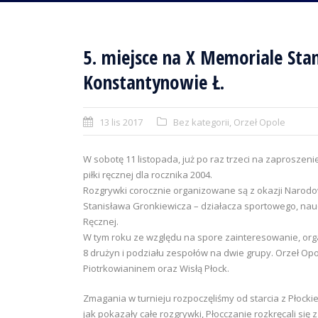
5. miejsce na X Memoriale Sta
Konstantynowie Ł.
13 lis 2017
Bez kategorii
,
Orzeł Opole
W sobotę 11 listopada, już po raz trzeci na zaprosze
piłki ręcznej dla rocznika 2004.
Rozgrywki corocznie organizowane są z okazji Narodo
Stanisława Gronkiewicza – działacza sportowego, nau
Ręcznej.
W tym roku ze względu na spore zainteresowanie, orga
8 drużyn i podziału zespołów na dwie grupy. Orzeł Opo
Piotrkowianinem oraz Wisłą Płock.
Zmagania w turnieju rozpoczęliśmy od starcia z Płocki
jak pokazały całe rozgrywki, Płocczanie rozkręcali się