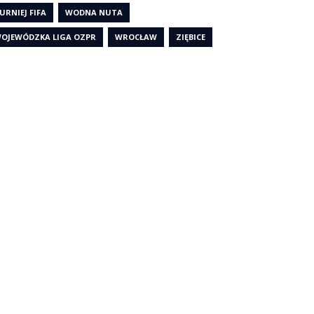
URNIEJ FIFA
WODNA NUTA
OJEWÓDZKA LIGA OZPR
WROCŁAW
ZIĘBICE