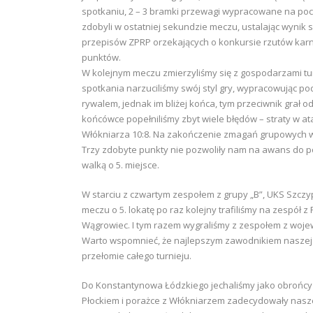
spotkaniu, 2 – 3 bramki przewagi wypracowane na pocz
zdobyli w ostatniej sekundzie meczu, ustalając wynik
przepisów ZPRP orzekających o konkursie rzutów kar
punktów.
W kolejnym meczu zmierzyliśmy się z gospodarzami tur
spotkania narzuciliśmy swój styl gry, wypracowując
rywalem, jednak im bliżej końca, tym przeciwnik grał o
końcówce popełniliśmy zbyt wiele błędów – straty w a
Włókniarza 10:8. Na zakończenie zmagań grupowych wy
Trzy zdobyte punkty nie pozwoliły nam na awans do półf
walką o 5. miejsce.
W starciu z czwartym zespołem z grupy „B”, UKS Szcz
meczu o 5. lokatę po raz kolejny trafiliśmy na zespół 
Wągrowiec. I tym razem wygraliśmy z zespołem z woje
Warto wspomnieć, że najlepszym zawodnikiem naszej dr
przełomie całego turnieju.
Do Konstantynowa Łódzkiego jechaliśmy jako obrońcy t
Płockiem i porażce z Włókniarzem zadecydowały nas