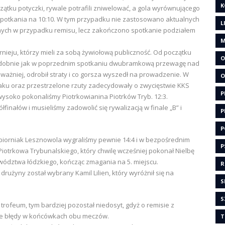
K
ątku potyczki, rywale potrafili zniwelować, a gola wyrównującego
 spotkania na 10:10. W tym przypadku nie zastosowano aktualnych
L
nych w przypadku remisu, lecz zakończono spotkanie podziałem
M
nieju, którzy mieli za sobą żywiołową publiczność. Od początku
O
 podobnie jak w poprzednim spotkaniu dwubramkową przewagę nad
dważniej, odrobił straty i co gorsza wyszedł na prowadzenie. W
O
taku oraz przestrzelone rzuty zadecydowały o zwycięstwie KKS
P
soko pokonaliśmy Piotrkowianina Piotrków Tryb. 12:3.
inałów i musieliśmy zadowolić się rywalizacją w finale „B” i
P
P
ypiorniak Lesznowola wygraliśmy pewnie 14:4 i w bezpośrednim
P
z Piotrkowa Trybunalskiego, który chwilę wcześniej pokonał Nielbę
wództwa łódzkiego, kończąc zmagania na 5. miejscu.
R
użyny został wybrany Kamil Lilien, który wyróżnił się na
S
S
rofeum, tym bardziej pozostał niedosyt, gdyż o remisie z
ze błędy w końcówkach obu meczów.
T