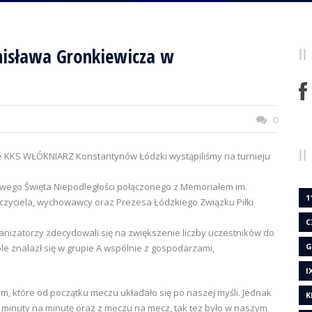
nisława Gronkiewicza w
0
nie KKS WŁÓKNIARZ Konstantynów Łódzki wystąpiliśmy na turnieju
wego Święta Niepodległości połączonego z Memoriałem im.
1
czyciela, wychowawcy oraz Prezesa Łódzkiego Związku Piłki
C
nizatorzy zdecydowali się na zwiększenie liczby uczestników do
G
le znalazł się w grupie A wspólnie z gospodarzami,
I
em, które od początku meczu układało się po naszej myśli. Jednak
K
 z minuty na minutę oraz z meczu na mecz, tak tez było w naszym