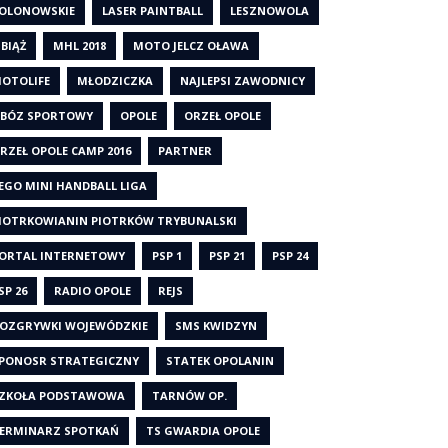
OLONOWSKIE
LASER PAINTBALL
LESZNOWOLA
IBIĄŻ
MHL 2018
MOTO JELCZ OŁAWA
OTOLIFE
MŁODZICZKA
NAJLEPSI ZAWODNICY
BÓZ SPORTOWY
OPOLE
ORZEŁ OPOLE
RZEŁ OPOLE CAMP 2016
PARTNER
EGO MINI HANDBALL LIGA
IOTRKOWIANIN PIOTRKÓW TRYBUNALSKI
ORTAL INTERNETOWY
PSP 1
PSP 21
PSP 24
SP 26
RADIO OPOLE
REJS
OZGRYWKI WOJEWÓDZKIE
SMS KWIDZYN
PONOSR STRATEGICZNY
STATEK OPOLANIN
ZKOŁA PODSTAWOWA
TARNÓW OP.
ERMINARZ SPOTKAŃ
TS GWARDIA OPOLE