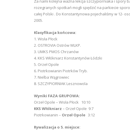
Za nami kolejna ważna lekcja szczypiorniaka i spory
rozegranych spotkań mogli spędzić na parkiecie sporo 
całej Polski . Do Konstantynowa pojechaliśmy w 12- 
2005.
Klasyfikacja końcowa:
1. Wisła Płock
2. OSTROVIA Ostrów WLKP.
3. UMKS PMOS Chrzanów
4. KKS Włókniarz Konstantynów Łódzki
5. Orzeł Opole
6. Piotrkowianin Piotrków Tryb.
7. Nielba Wągrowiec
8. SZCZYPIORNIAK Lesznowola
Wyniki FAZA GRUPOWA:
Orzeł Opole – Wisła Płock 10:10
KKS Włókniarz
– Orzeł Opole 9:7
Piotrkowianin –
Orzeł Opole
3:12
Rywalizacja o 5. miejsce: