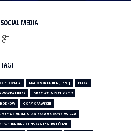
SOCIAL MEDIA
TAGI
1 LISTOPADA
AKADEMIA PIŁKI RĘCZNEJ
BIAŁA
ZWÓRKA LIBIĄŻ
GRAY WOLVES CUP 2017
RODKÓW
GÓRY OPAWSKIE
X MEMORIAŁ IM. STANISŁAWA GRONKIEWICZA
KS WŁÓKNIARZ KONSTANTYNÓW ŁÓDZKI