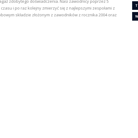
 bagaż zdobytego doświadczenia. Nasi zawodnicy poprzez 5
T
czasu i po raz kolejny zmierzyć się z najlepszymi zespołami z
osobowym składzie złożonym z zawodników z rocznika 2004 oraz
W