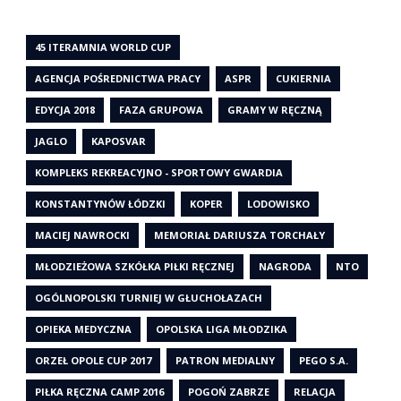
45 ITERAMNIA WORLD CUP
AGENCJA POŚREDNICTWA PRACY
ASPR
CUKIERNIA
EDYCJA 2018
FAZA GRUPOWA
GRAMY W RĘCZNĄ
JAGLO
KAPOSVAR
KOMPLEKS REKREACYJNO - SPORTOWY GWARDIA
KONSTANTYNÓW ŁÓDZKI
KOPER
LODOWISKO
MACIEJ NAWROCKI
MEMORIAŁ DARIUSZA TORCHAŁY
MŁODZIEŻOWA SZKÓŁKA PIŁKI RĘCZNEJ
NAGRODA
NTO
OGÓLNOPOLSKI TURNIEJ W GŁUCHOŁAZACH
OPIEKA MEDYCZNA
OPOLSKA LIGA MŁODZIKA
ORZEŁ OPOLE CUP 2017
PATRON MEDIALNY
PEGO S.A.
PIŁKA RĘCZNA CAMP 2016
POGOŃ ZABRZE
RELACJA