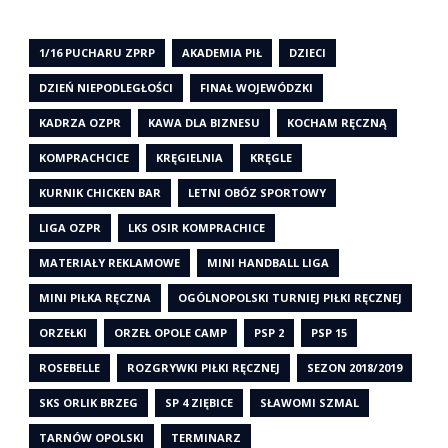
1/16 PUCHARU ZPRP
AKADEMIA PIŁ
DZIECI
DZIEŃ NIEPODLEGŁOŚCI
FINAŁ WOJEWÓDZKI
KADRZA OZPR
KAWA DLA BIZNESU
KOCHAM RĘCZNĄ
KOMPRACHCICE
KRĘGIELNIA
KRĘGLE
KURNIK CHICKEN BAR
LETNI OBÓZ SPORTOWY
LIGA OZPR
LKS OSIR KOMPRACHICE
MATERIAŁY REKLAMOWE
MINI HANDBALL LIGA
MINI PIŁKA RĘCZNA
OGÓLNOPOLSKI TURNIEJ PIŁKI RĘCZNEJ
ORZEŁKI
ORZEŁ OPOLE CAMP
PSP 2
PSP 15
ROSEBELLE
ROZGRYWKI PIŁKI RĘCZNEJ
SEZON 2018/2019
SKS ORLIK BRZEG
SP 4 ZIĘBICE
SŁAWOMI SZMAL
TARNÓW OPOLSKI
TERMINARZ