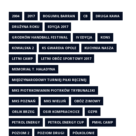
2004
2017
BOGUMIŁ BARRAN
CB
DRUGA KAWA
DRUŻYNA ROKU
EDYCJA 2017
GRODKÓW HANDBALL FESTIWAL
IV EDYCJA
KONS
KOWALSKA 2
KS GWARDIA OPOLE
KUCHNIA NASZA
LETNI CAMP
LETNI OBÓZ SPORTOWY 2017
MEMORIAŁ T. HAŁADYNA
MIĘDZYNARODOWY TURNIEJ PIŁKI RĘCZNEJ
MKS PIOTRKOWIANIN PIOTRKÓW TRYBUNALSKI
MKS POZNAŃ
MKS WIELUŃ
OBÓZ ZIMOWY
ORLIK BRZEG
OSIR KOMPRACHCICE
OZPR
PETROL ENERGY
PETROL ENERGY CUP
PMHL CAMP
POZIOM 2
POZIOM DRUGI
PÓŁKOLONIE