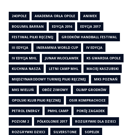
24OPOLE
AKADEMIA ORŁA OPOLE
ANIMEX
BOGUMIŁ BARRAN
EDYCJA 2016
EDYCJA 2017
FESTIWAL PIŁKI RĘCZNEJ
GRODKÓW HANDBALL FESTIWAL
III EDYCJA
INERAMNIA WORLD CUP
IV EDYCJA
IV EDYCJA MHL
JUNAK WŁOCŁAWEK
KS GWARDIA OPOLE
KUCHNIA NASZA
LETNI CAMP MHL
MACIEJ KASZUBSKI
MIĘDZYNARODOWY TURNIEJ PIŁKI RĘCZNEJ
MKS POZNAŃ
MKS WIELUŃ
OBÓZ ZIMOWY
OLIMP GRODKÓW
OPOLSKI KLUB PIŁKI RĘCZNEJ
OSIR KOMPRACHCICE
PETROL ENERGY
PMHL CAMP
POKÓJ ZAGADEK
POZIOM 2
PÓŁKOLONIE 2017
ROZGRYWKI DLA DZIECI
ROZGRYWKI DZIECI
SILVERSTONE
SOPELEK