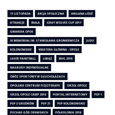
11 LISTOPADA
AKCJA SPOŁECZNA
ANILANA ŁÓDŹ
ATRAKCJE
BIAŁA
GRAY WOLVES CUP 2017
GWARDIA OPOE
IX MEMORIAŁ IM. STANISŁAWA GRONKIEWICZA
JUDO
KOLONOWSKIE
KWATERA GŁÓWNA - OPOLE
LASER PAINTBALL
LIBIĄŻ
MHL 2018
NAGRODY INDYWIDUALNE
OBÓZ SPORTOWY W GŁUCHOŁAZACH
OPOLSKIE CENTRUM FIZJOTERAPII
ORZEŁ OPOLE
ORZEŁ OPOLE CAMP 2016
PORTAL INTERNETOWY
PSP 1
PSP 3 GRODKÓW
PSP 21
PSP KOLONOWSKIE
PUCHAR GÓR OPAWSKICH
PÓŁKOLONIA 2018