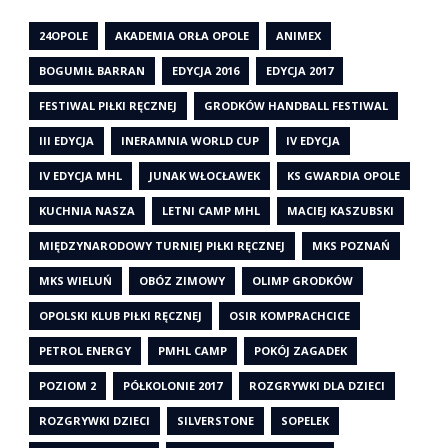
24OPOLE
AKADEMIA ORŁA OPOLE
ANIMEX
BOGUMIŁ BARRAN
EDYCJA 2016
EDYCJA 2017
FESTIWAL PIŁKI RĘCZNEJ
GRODKÓW HANDBALL FESTIWAL
III EDYCJA
INERAMNIA WORLD CUP
IV EDYCJA
IV EDYCJA MHL
JUNAK WŁOCŁAWEK
KS GWARDIA OPOLE
KUCHNIA NASZA
LETNI CAMP MHL
MACIEJ KASZUBSKI
MIĘDZYNARODOWY TURNIEJ PIŁKI RĘCZNEJ
MKS POZNAŃ
MKS WIELUŃ
OBÓZ ZIMOWY
OLIMP GRODKÓW
OPOLSKI KLUB PIŁKI RĘCZNEJ
OSIR KOMPRACHCICE
PETROL ENERGY
PMHL CAMP
POKÓJ ZAGADEK
POZIOM 2
PÓŁKOLONIE 2017
ROZGRYWKI DLA DZIECI
ROZGRYWKI DZIECI
SILVERSTONE
SOPELEK