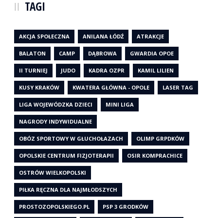
TAGI
AKCJA SPOŁECZNA
ANILANA ŁÓDŹ
ATRAKCJE
BALATON
CAMP
DĄBROWA
GWARDIA OPOE
II TURNIEJ
JUDO
KADRA OZPR
KAMIL LILIEN
KUSY KRAKÓW
KWATERA GŁÓWNA - OPOLE
LASER TAG
LIGA WOJEWÓDZKA DZIECI
MINI LIGA
NAGRODY INDYWIDUALNE
OBÓZ SPORTOWY W GŁUCHOŁAZACH
OLIMP GRPDKÓW
OPOLSKIE CENTRUM FIZJOTERAPII
OSIR KOMPRACHICE
OSTRÓW WIELKOPOLSKI
PIŁKA RĘCZNA DLA NAJMŁODSZYCH
PROSTOZOPOLSKIEGO.PL
PSP 3 GRODKÓW