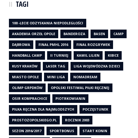
TAGI
100 -LECIE ODZYSKANIA NIEPODLEGŁOŚCI
AKADEMIA ORZEŁ OPOLE
BANDEROZA
BASEN
CAMP
DĄBROWA
FINAŁ PMHL 2016
FINAŁ ROZGRYWEK
HANDBALL CAMP
II TURNIEJ
KAMIL LILIEN
KIBICE
KUSY KRAKÓW
LASER TAG
LIGA WOJEWÓDZKA DZIECI
MIASTO OPOLE
MINI LIGA
NOMADREAM
OLIMP GRPDKÓW
OPOLSKI FESTIWAL PIŁKI RĘCZNEJ
OSIR KOMPRACHICE
PIOTRKOWIANIN
PIŁKA RĘCZNA DLA NAJMŁODSZYCH
POCZĘSTUNEK
PROSTOZOPOLSKIEGO.PL
ROCZNIK 2003
SEZON 2016/2017
SPORTBONUS
START KONIN